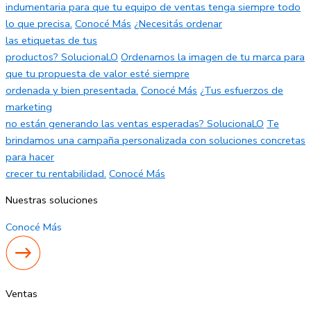
indumentaria para que tu equipo de ventas tenga siempre todo
lo que precisa.
Conocé Más
¿Necesitás ordenar
las etiquetas de tus
productos? SolucionaLO
Ordenamos la imagen de tu marca para
que tu propuesta de valor esté siempre
ordenada y bien presentada.
Conocé Más
¿Tus esfuerzos de
marketing
no están generando las ventas esperadas? SolucionaLO
Te
brindamos una campaña personalizada con soluciones concretas
para hacer
crecer tu rentabilidad.
Conocé Más
Nuestras soluciones
Conocé Más
Ventas